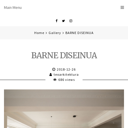
Skip
Main Menu
to
content
Facebook
Twitter
Instagram
Home
Gallery
BARNE DISEINUA
BARNE DISEINUA
2018-12-26
teoarkitektura
686 views