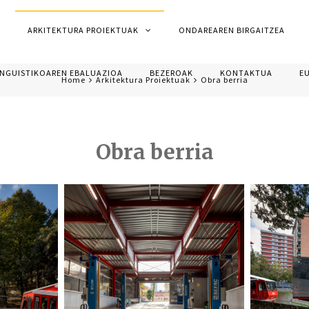
ARKITEKTURA PROIEKTUAK
ONDAREAREN BIRGAITZEA
INGUISTIKOAREN EBALUAZIOA
BEZEROAK
KONTAKTUA
E
Home
Arkitektura Proiektuak
Obra berria
Obra berria