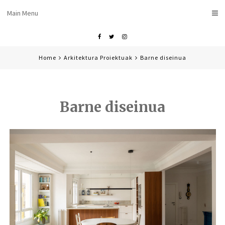
Skip
Main Menu
to
content
Facebook
Twitter
Instagram
Home
Arkitektura Proiektuak
Barne diseinua
Barne diseinua