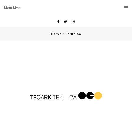
Skip
Main Menu
to
content
Facebook
Twitter
Instagram
Home
Estudioa
Video
Player