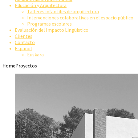
Educación y Arquitectura
Talleres infantiles de arquitectura
Intervenciones colaborativas en el espacio público
Programas escolares
Evaluación del Impacto Lingüístico
Clientes
Contacto
Español
Euskara
Home
Proyectos