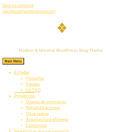
Skip to content
Facebook
Twitter
Instagram
Main Menu
TEO Arkitektura
Gertutasunetik
Estudio
Filosofía
Equipo
CV TEO
Proyectos
Diseño de interiores
Rehabilitaciones
Obra nueva
Arquitectura efímera
Concursos
Rehabilitación patrimonial