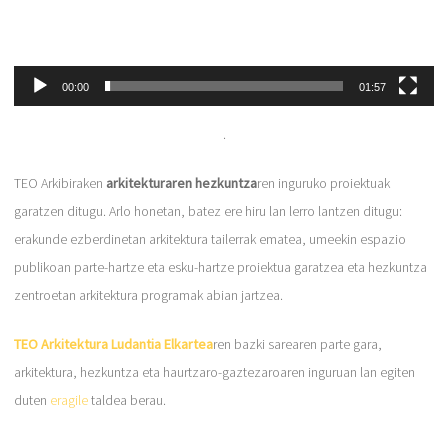
00:00
01:57
.
TEO Arkibiraken
arkitekturaren hezkuntza
ren inguruko proiektuak
garatzen ditugu. Arlo honetan, batez ere hiru lan lerro lantzen ditugu:
erakunde ezberdinetan arkitektura tailerrak ematea, umeekin espazio
publikoan parte-hartze eta esku-hartze proiektua garatzea eta hezkuntza
zentroetan arkitektura programak abian jartzea.
TEO Arkitektura
Ludantia Elkartea
ren bazki sarearen parte gara,
arkitektura, hezkuntza eta haurtzaro-gaztezaroaren inguruan lan egiten
duten
eragile
taldea berau.