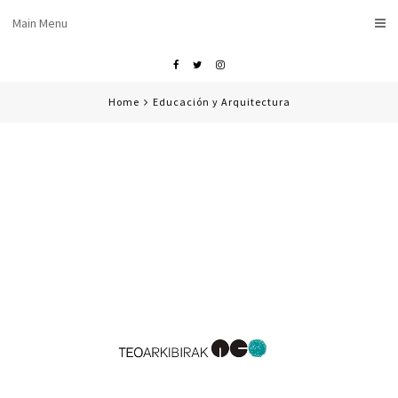
Skip
Main Menu
to
content
Facebook
Twitter
Instagram
Home
Educación y Arquitectura
Reproductor
de
vídeo